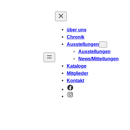
Zum
Inhalt
springen
über uns
Chronik
Ausstellungen
Ausstellungen
News/Mitteilungen
Kataloge
Mitglieder
Kontakt
Facebook
Instagram