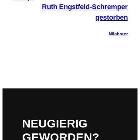
Ruth Engstfeld-Schremper
gestorben
Nächster
NEUGIERIG
GEWORDEN?