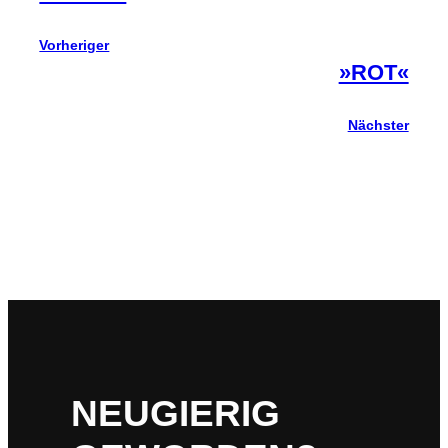
Vorheriger
»ROT«
Nächster
NEUGIERIG