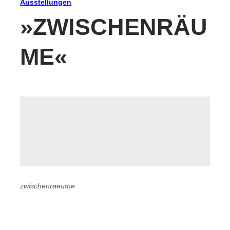
Ausstellungen
»ZWISCHENRÄU
ME«
zwischenraeume