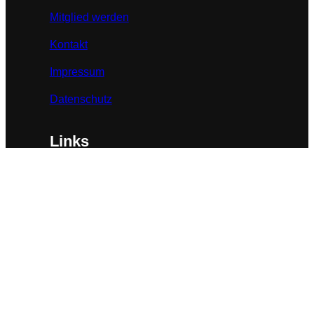
Mitglied werden
Kontakt
Impressum
Datenschutz
Links
BBK-Bundesverband
BBK-Landesverband NRW
Verwertungsgesellschaft Bildkunst
Künstlersozialkasse
© 2023. All rights reserved.