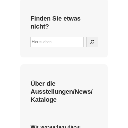
Finden Sie etwas
nicht?
S
u
c
h
e
n
Über die
Ausstellungen/News/
Kataloge
Wir versuchen diese