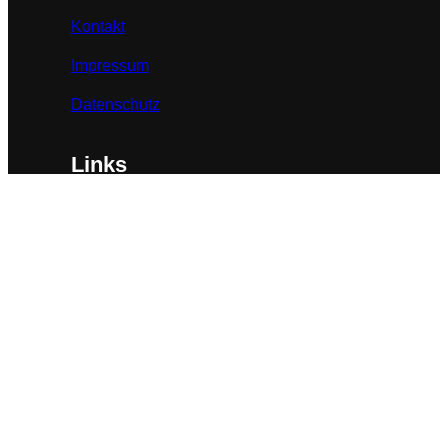
Kontakt
Impressum
Datenschutz
Links
BBK-Bundesverband
BBK-Landesverband NRW
Verwertungsgesellschaft Bildkunst
Künstlersozialkasse
© 2023. All rights reserved.
BBK Westfalen e.V.